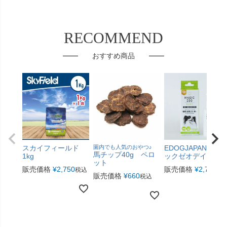
RECOMMEND
おすすめ商品
スカイフィールド
園内でも人気のおやつ♪
EDOGJAPAN マ
馬チップ40g ペロ
1kg
ックゼオデイリー
ット
販売価格
¥
2,750
販売価格
¥
2,750
税込
税
販売価格
¥
660
税込