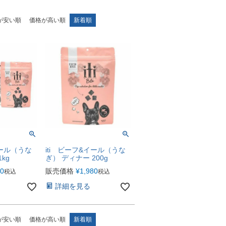
が安い順
価格が高い順
新着順
イール（うな
iti ビーフ&イール（うな
kg
ぎ） ディナー 200g
50
販売価格
¥
1,980
税込
税込
詳細を見る
が安い順
価格が高い順
新着順