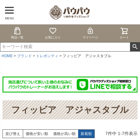
MENU
商品一覧
お気に入り
マイページ
カート
HOME
ブランド
トレポンティ
フィッビア アジャスタブル
フィッビア アジャスタブル
7
件中
1
-
7
件表示
並び替え
価格が安い順
価格が高い順
新着順