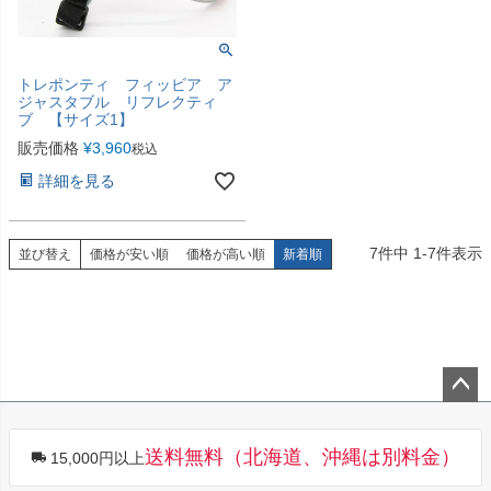
トレポンティ フィッビア ア
ジャスタブル リフレクティ
ブ 【サイズ1】
販売価格
¥
3,960
税込
詳細を見る
7
件中
1
-
7
件表示
並び替え
価格が安い順
価格が高い順
新着順
ペー
ジト
送料無料（北海道、沖縄は別料金）
15,000円以上
ップ
へ