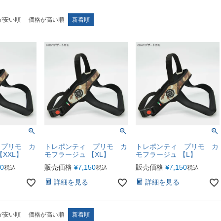
が安い順
価格が高い順
新着順
 プリモ カ
トレポンティ プリモ カ
トレポンティ プリモ カ
XXL】
モフラージュ 【XL】
モフラージュ 【L】
50
販売価格
¥
7,150
販売価格
¥
7,150
税込
税込
税込
詳細を見る
詳細を見る
が安い順
価格が高い順
新着順