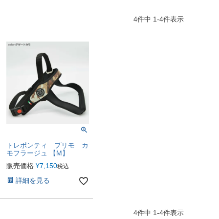
4
件中
1
-
4
件表示
トレポンティ プリモ カ
モフラージュ 【M】
販売価格
¥
7,150
税込
詳細を見る
4
件中
1
-
4
件表示