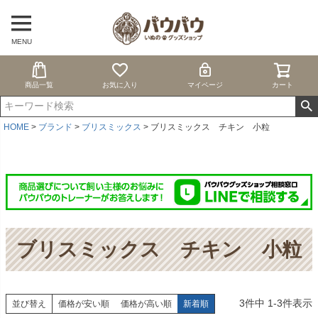
MENU
商品一覧
お気に入り
マイページ
カート
HOME
ブランド
ブリスミックス
ブリスミックス チキン 小粒
ブリスミックス チキン 小粒
3
件中
1
-
3
件表示
並び替え
価格が安い順
価格が高い順
新着順