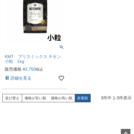
KMT ブリスミックス チキン
小粒 1kg
販売価格
¥
2,750
税込
詳細を見る
3
件中
1
-
3
件表示
並び替え
価格が安い順
価格が高い順
新着順