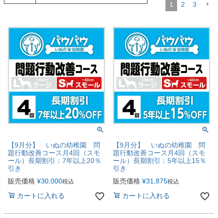
1
2
3
【9月分】 いぬの幼稚園 問
【9月分】 いぬの幼稚園 問
題行動改善コース月4回（スモ
題行動改善コース月4回（スモ
ール）長期割引：7年以上20％
ール）長期割引：5年以上15％
引き
引き
販売価格
¥
30,000
販売価格
¥
31,875
税込
税込
カートに入れる
カートに入れる