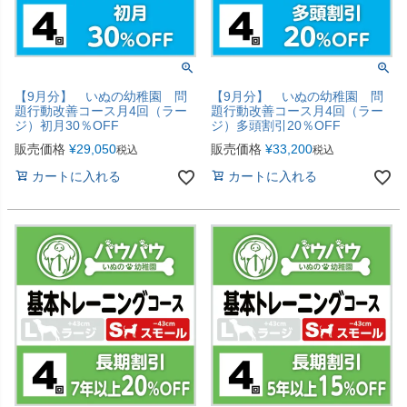
【9月分】 いぬの幼稚園 問
【9月分】 いぬの幼稚園 問
題行動改善コース月4回（ラー
題行動改善コース月4回（ラー
ジ）初月30％OFF
ジ）多頭割引20％OFF
販売価格
¥
29,050
販売価格
¥
33,200
税込
税込
カートに入れる
カートに入れる