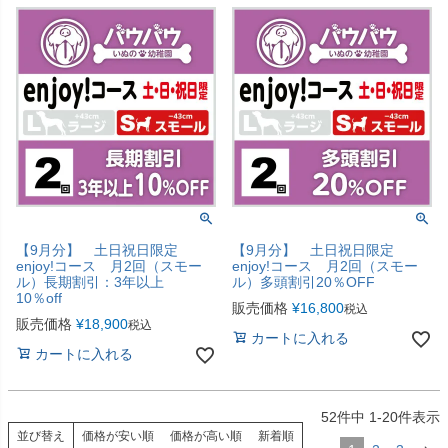
【9月分】 土日祝日限定
【9月分】 土日祝日限定
enjoy!コース 月2回（スモー
enjoy!コース 月2回（スモー
ル）長期割引：3年以上
ル）多頭割引20％OFF
10％off
販売価格
¥
16,800
税込
販売価格
¥
18,900
税込
カートに入れる
カートに入れる
52
件中
1
-
20
件表示
並び替え
価格が安い順
価格が高い順
新着順