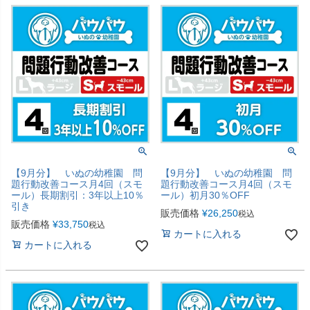
【9月分】 いぬの幼稚園 問
【9月分】 いぬの幼稚園 問
題行動改善コース月4回（スモ
題行動改善コース月4回（スモ
ール）長期割引：3年以上10％
ール）初月30％OFF
引き
販売価格
¥
26,250
税込
販売価格
¥
33,750
税込
カートに入れる
カートに入れる