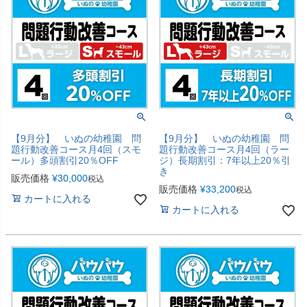
【9月分】 いぬの幼稚園 問
【9月分】 いぬの幼稚園 問
題行動改善コース月4回（スモ
題行動改善コース月4回（ラー
ール）多頭割引20％OFF
ジ）長期割引：7年以上20％引
き
販売価格
¥
30,000
税込
販売価格
¥
33,200
税込
カートに入れる
カートに入れる