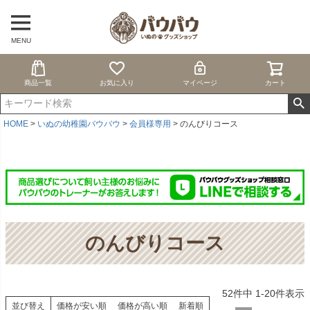
MENU
商品一覧
お気に入り
マイページ
カート
HOME
いぬの幼稚園バウバウ
会員様専用
のんびりコース
のんびりコース
52
件中
1
-
20
件表示
並び替え
価格が安い順
価格が高い順
新着順