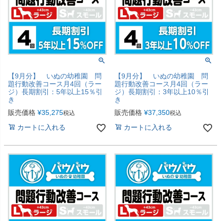
【9月分】 いぬの幼稚園 問
【9月分】 いぬの幼稚園 問
題行動改善コース月4回（ラー
題行動改善コース月4回（ラー
ジ）長期割引：5年以上15％引
ジ）長期割引：3年以上10％引
き
き
販売価格
¥
35,275
販売価格
¥
37,350
税込
税込
カートに入れる
カートに入れる