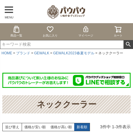
MENU
商品一覧
お気に入り
マイページ
カート
HOME
ブランド
GEWALK
GEWALK2023春夏モデル
ネッククーラー
ネッククーラー
3
件中
1
-
3
件表示
並び替え
価格が安い順
価格が高い順
新着順