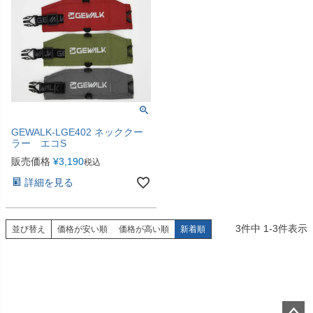
GEWALK-LGE402 ネッククー
ラー エコS
販売価格
¥
3,190
税込
詳細を見る
3
件中
1
-
3
件表示
並び替え
価格が安い順
価格が高い順
新着順