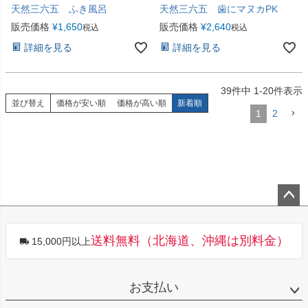
天然三六五 ふき風呂
天然三六五 歯にマヌカPK
販売価格
¥
1,650
販売価格
¥
2,640
税込
税込
詳細を見る
詳細を見る
39
件中
1
-
20
件表示
並び替え
価格が安い順
価格が高い順
新着順
1
2
ペー
ジト
送料無料（北海道、沖縄は別料金）
15,000円以上
ップ
へ
お支払い