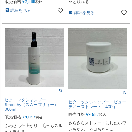
ッと取れる
販売価格
¥
2,888
税込
詳細を見る
詳細を見る
ピクニックシャンプー
ピクニックシャンプー ビュー
Smoothy（スムーズリィー）
ティーストレート 400g
300ml
販売価格
¥
9,587
税込
販売価格
¥
4,043
税込
さらさらストレートにしたいワ
ふわさら仕上がり 毛玉もスル
ンちゃん・ネコちゃんに
ッと取れる