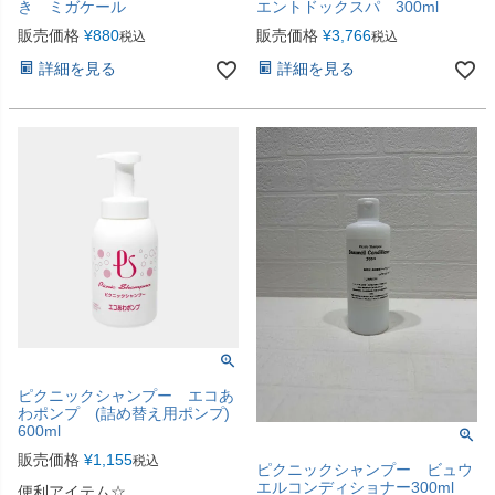
き ミガケール
エントドックスパ 300ml
販売価格
¥
880
販売価格
¥
3,766
税込
税込
詳細を見る
詳細を見る
ピクニックシャンプー エコあ
わポンプ (詰め替え用ポンプ)
600ml
販売価格
¥
1,155
税込
ピクニックシャンプー ビュウ
エルコンディショナー300ml
便利アイテム☆