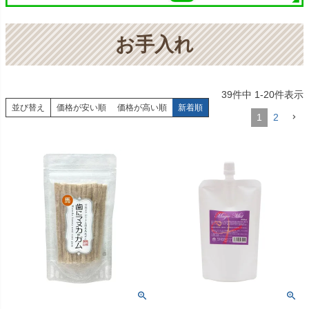
お手入れ
39
件中
1
-
20
件表示
並び替え
価格が安い順
価格が高い順
新着順
1
2