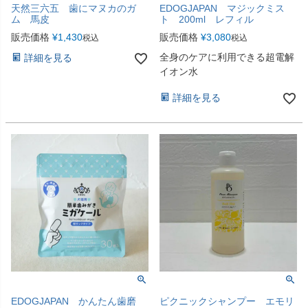
天然三六五 歯にマヌカのガ
EDOGJAPAN マジックミス
ム 馬皮
ト 200ml レフィル
販売価格
¥
1,430
販売価格
¥
3,080
税込
税込
全身のケアに利用できる超電解
詳細を見る
イオン水
詳細を見る
EDOGJAPAN かんたん歯磨
ピクニックシャンプー エモリ