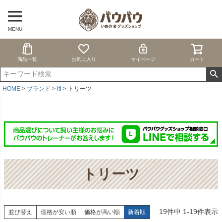
MENU
商品一覧
お気に入り
マイページ
カート
HOME
ブランド
iti
トリーツ
トリーツ
19
件中
1
-
19
件表示
並び替え
価格が安い順
価格が高い順
新着順