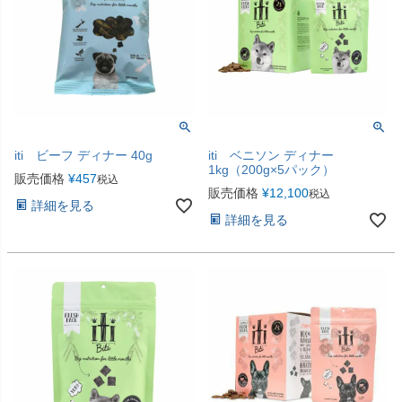
iti ビーフ ディナー 40g
iti ベニソン ディナー
1kg（200g×5パック）
販売価格
¥
457
税込
販売価格
¥
12,100
税込
詳細を見る
詳細を見る