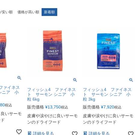
が安い順
価格が高い順
新着順
ファイネス
フィッシュ4 ファイネス
フィッシュ4 ファイネス
シニア 小
ト サーモン シニア 小
ト サーモン シニア 小
粒 6kg
粒 3kg
780
税込
販売価格
¥
13,750
販売価格
¥
7,920
税込
税込
に良いサーモ
皮膚や涙やけに良いサーモ
皮膚や涙やけに良いサーモ
ード
ンのドライフード
ンのドライフード
詳細を見る
詳細を見る