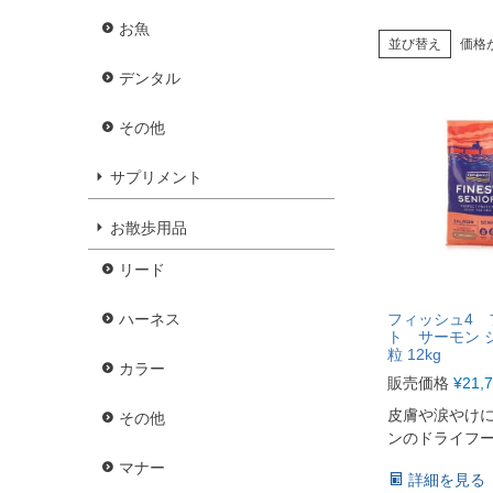
お魚
並び替え
価格
デンタル
その他
サプリメント
お散歩用品
リード
ハーネス
フィッシュ4 
ト サーモン 
粒 12kg
カラー
販売価格
¥
21,
皮膚や涙やけ
その他
ンのドライフ
マナー
詳細を見る