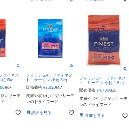
ファイネス
フィッシュ4 ファイネス
フィッシュ4 ファイネス
粒 6kg
ト サーモン 小粒 3kg
ト サーモン 小粒 1.5kg
750
販売価格
¥
7,920
税込
税込
販売価格
¥
4,730
税込
に良いサーモ
皮膚や涙やけに良いサーモ
皮膚や涙やけに良いサーモ
ード
ンのドライフード
ンのドライフード
詳細を見る
詳細を見る