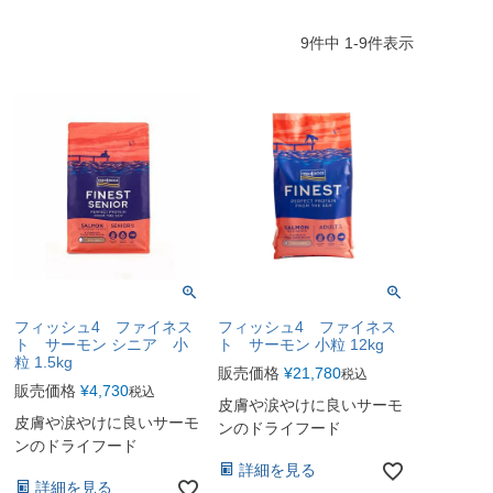
9
件中
1
-
9
件表示
フィッシュ4 ファイネス
フィッシュ4 ファイネス
ト サーモン シニア 小
ト サーモン 小粒 12kg
粒 1.5kg
販売価格
¥
21,780
税込
販売価格
¥
4,730
税込
皮膚や涙やけに良いサーモ
皮膚や涙やけに良いサーモ
ンのドライフード
ンのドライフード
詳細を見る
詳細を見る