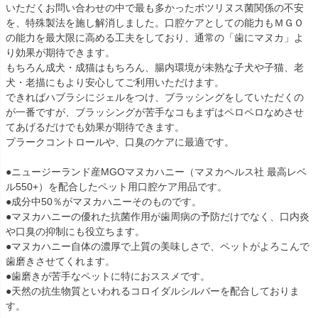
いただくお問い合わせの中で最も多かったボツリヌス菌関係の不安
を、特殊製法を施し解消しました。口腔ケアとしての能力もＭＧＯ
の能力を最大限に高める工夫をしており、通常の「歯にマヌカ」よ
り効果が期待できます。
もちろん成犬・成猫はもちろん、腸内環境が未熟な子犬や子猫、老
犬・老描にもより安心してご利用いただけます。
できればハブラシにジェルをつけ、ブラッシングをしていただくの
が一番ですが、ブラッシングが苦手なコもまずはペロペロなめさせ
てあげるだけでも効果が期待できます。
プラークコントロールや、口臭のケアに最適です。
●ニュージーランド産MGOマヌカハニー（マヌカヘルス社 最高レベ
ル550+）を配合したペット用口腔ケア用品です。
●成分中50％がマヌカハニーそのものです。
●マヌカハニーの優れた抗菌作用が歯周病の予防だけでなく、口内炎
や口臭の抑制にも役立ちます。
●マヌカハニー自体の濃厚で上質の美味しさで、ペットがよろこんで
歯磨きさせてくれます。
●歯磨きが苦手なペットに特におススメです。
●天然の抗生物質といわれるコロイダルシルバーを配合しておりま
す。