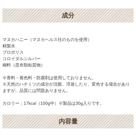
成分
マヌカハニー（マヌカヘルス社のものを使用）
精製水
プロポリス
コロイダルシルバー
糊料（昆布類粘質物）
※香料・着色料・防腐剤は使用しておりません。
※天然のハチミツの成分が沈殿、浮遊したり、変色する場合があり
ますが、品質には問題ありません。
カロリー：17kcal（100g中）※製品は30g入りです。
内容量