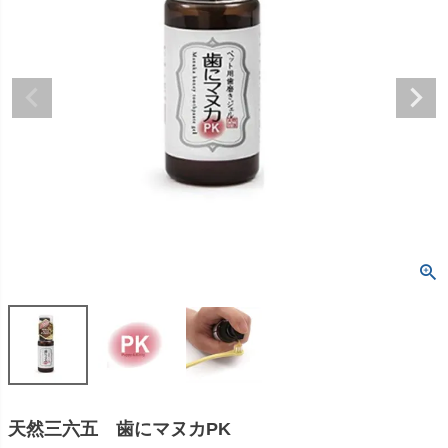
天然三六五 歯にマヌカPK