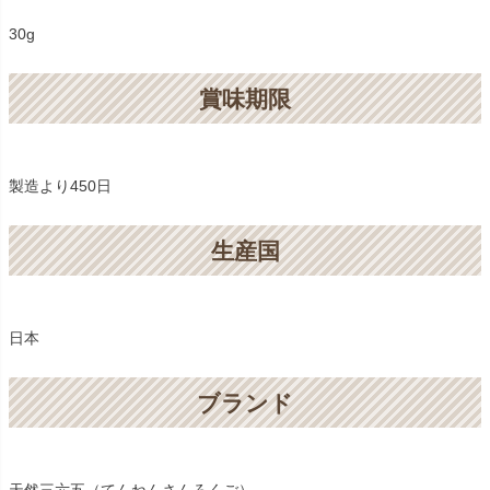
30g
賞味期限
製造より450日
生産国
日本
ブランド
天然三六五（てんねんさんろくご）