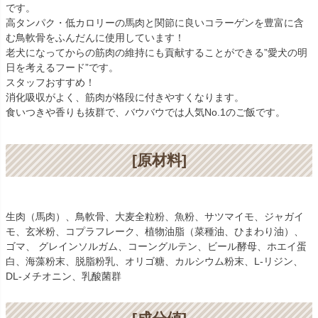
です。
高タンパク・低カロリーの馬肉と関節に良いコラーゲンを豊富に含
む鳥軟骨をふんだんに使用しています！
老犬になってからの筋肉の維持にも貢献することができる”愛犬の明
日を考えるフード”です。
スタッフおすすめ！
消化吸収がよく、筋肉が格段に付きやすくなります。
食いつきや香りも抜群で、バウバウでは人気No.1のご飯です。
[原材料]
生肉（馬肉）、鳥軟骨、大麦全粒粉、魚粉、サツマイモ、ジャガイ
モ、玄米粉、コプラフレーク、植物油脂（菜種油、ひまわり油）、
ゴマ、 グレインソルガム、コーングルテン、ビール酵母、ホエイ蛋
白、海藻粉末、脱脂粉乳、オリゴ糖、カルシウム粉末、L-リジン、
DL-メチオニン、乳酸菌群