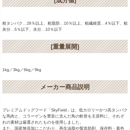
[成分値]
粗タンパク…28％以上、粗脂肪…10％以上、粗繊維質…4％以下、粗
灰分…5％以下、水分…10％以下
[重量展開]
1kg／3kg／6kg／9kg
メーカー商品説明
プレミアムドッグフード「SkyField」は、低カロリーかつ高タンパク
な馬肉と、コラーゲンを豊富に含んだ鳥の軟骨を主原料に、それぞ
れの素材は厳選されたものを使用しました。
また、国産無添加にこだわり、再生油脂や製造助剤、保存料・着色